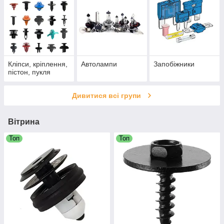
Кліпси, кріплення,
Автолампи
Запобіжники
пістон, пукля
Дивитися всі групи
Вітрина
Топ
Топ