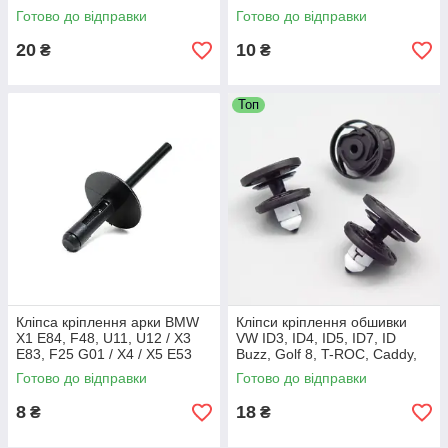
/ X4 X5 E70 F15 G05 /X6 F16
ОЕМ:30622764
Готово до відправки
Готово до відправки
G06 /X7 G07
20
10
₴
₴
Топ
Кліпса кріплення арки BMW
Кліпси кріплення обшивки
X1 E84, F48, U11, U12 / X3
VW ID3, ID4, ІD5, ID7, ID
E83, F25 G01 / X4 / X5 E53
Buzz, Golf 8, T-ROC, Caddy,
E70 F15 G05, G18 / X6 E71,
Passat B9, Tiguan,
Готово до відправки
Готово до відправки
F16, G06 / 51717002953,
Transporter T6, 3CN868243,
8
18
₴
₴