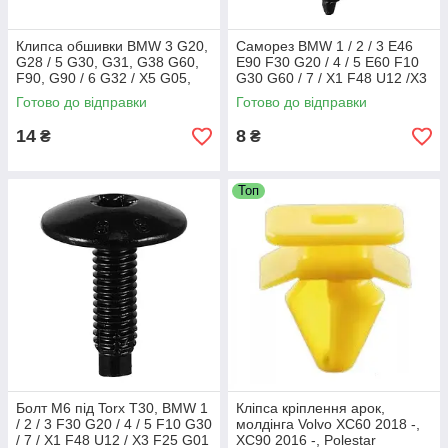
Клипса обшивки BMW 3 G20,
Саморез BMW 1 / 2 / 3 E46
G28 / 5 G30, G31, G38 G60,
E90 F30 G20 / 4 / 5 E60 F10
F90, G90 / 6 G32 / X5 G05,
G30 G60 / 7 / X1 F48 U12 /X3
G18, F95 / X6 G06, F96 / X7
X4 X5 E70 F15 G05 /X6 F16
Готово до відправки
Готово до відправки
G07 / Z4 / 51417325082
G06 / X7, 07149126886
14
8
₴
₴
Топ
Болт М6 під Torx T30, BMW 1
Кліпса кріплення арок,
/ 2 / 3 F30 G20 / 4 / 5 F10 G30
молдінга Volvo XC60 2018 -,
/ 7 / X1 F48 U12 / X3 F25 G01
XC90 2016 -, Polestar