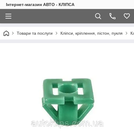
Інтернет-магазин АВТО - КЛІПСА
Товари та послуги
Кліпси, кріплення, пістон, пукля
К