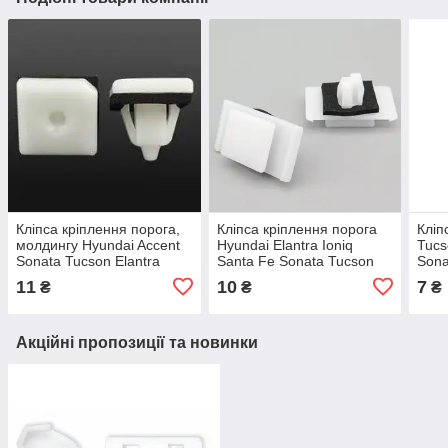
Кліпса кріплення порога,
Кліпса кріплення порога
Кліп
молдингу Hyundai Accent
Hyundai Elantra Ioniq
Tucs
Sonata Tucson Elantra
Santa Fe Sonata Tucson
Sona
Santa Fe i30/ Kia EV6 K5
Kona i20 i30 ix35/ Kia К5
(від
11
10
7
₴
₴
₴
Picanto Soreno Soul /
K8 Sportage (87758G2000)
8775837000
шл.18*16мм
Акційні пропозиції та новинки