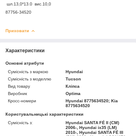
шл.13,0*13.0 вис.10,0
87756-34520
Приховати
Характеристики
Основні атрибути
Сумісність з маркою
Hyundai
Сумісність з моделлю
Tucson
Вид товару
Кліпса
Виробник
Optima
Кросс-номери
Hyundai 8775634520; Kia
8775634520
Користувальницькі характеристики
Сумісність з:
Hyundai SANTA FÉ II (CM)
2006-, Hyundai ix35 (LM)
2010-, Hyundai SANTA FÉ III