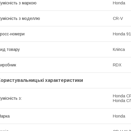
умісність з маркою
Honda
умісність з моделлю
CR-V
росс-номери
Honda 9
ид товару
Кліпса
иробник
RDX
Користувальницькі характеристики
Honda CR
умісність з:
Honda CIV
Марка
Honda