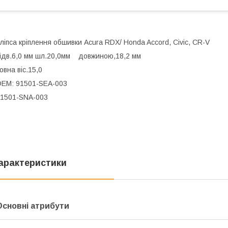
ліпса кріплення обшивки Acura RDX/ Honda Accord, Civic, CR-V
ідв.6,0 мм шл.20,0мм довжиною,18,2 мм
овна віс.15,0
EM: 91501-SEA-003
1501-SNA-003
арактеристики
Основні атрибути