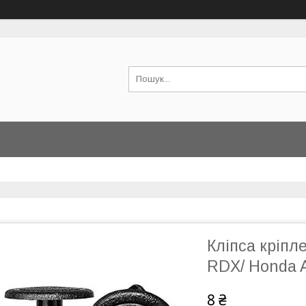
Кліпса кріпл
RDX/ Honda A
8 ₴