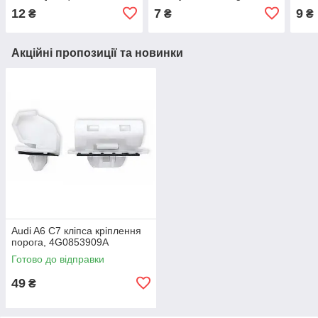
Rogue / Infiniti QX50
Land cruiser, / Lexus, /
C-HR
12
7
9
₴
₴
₴
QX70 QX80 (63848-35f00)
Daihatsu, (отв.8мм)
Yari
9046709206,
Акційні пропозиції та новинки
Audi A6 C7 кліпса кріплення
порога, 4G0853909A
Готово до відправки
49
₴