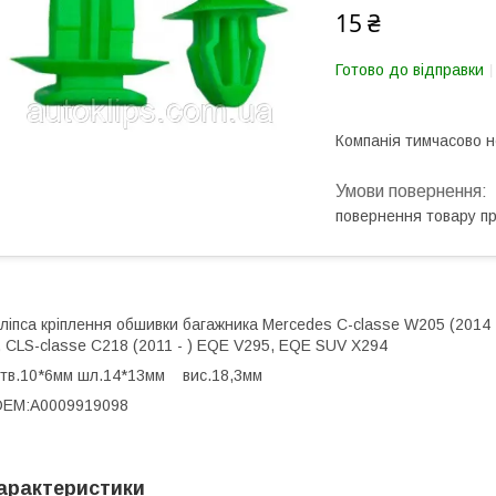
15 ₴
Готово до відправки
Компанія тимчасово 
повернення товару п
ліпса кріплення обшивки багажника Mercedes C-classe W205 (2014 -
, CLS-classe C218 (2011 - ) EQE V295, EQE SUV X294
тв.10*6мм шл.14*13мм вис.18,3мм
OEM:A0009919098
арактеристики