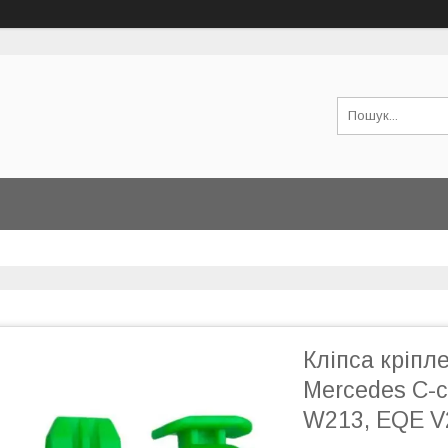
Кліпса кріп
Mercedes C-c
W213, EQE V