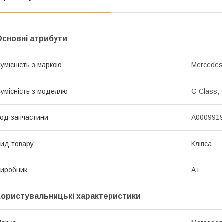
Основні атрибути
умісність з маркою
Mercede
умісність з моделлю
C-Class, 
од запчастини
A000991
ид товару
Кліпса
иробник
A+
Користувальницькі характеристики