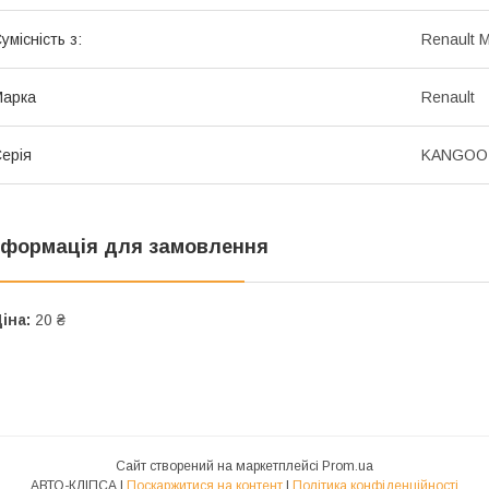
умісність з:
Renault 
Марка
Renault
ерія
KANGOO 
нформація для замовлення
іна:
20 ₴
Сайт створений на маркетплейсі
Prom.ua
АВТО-КЛІПСА |
Поскаржитися на контент
|
Політика конфіденційності