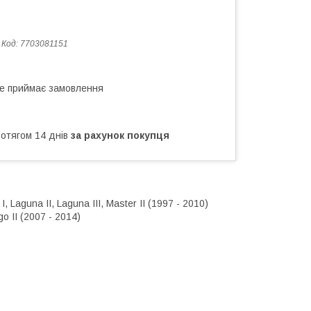
Код:
7703081151
не приймає замовлення
ротягом 14 днів
за рахунок покупця
 Laguna II, Laguna III, Master II (1997 - 2010)
go II (2007 - 2014)