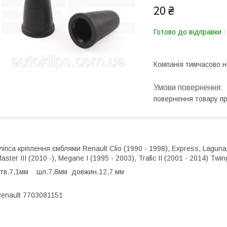
20 ₴
Готово до відправки
Компанія тимчасово 
повернення товару п
ліпса кріплення ємблями Renault Clio (1990 - 1998), Express, Laguna I,
aster III (2010 -), Megane I (1995 - 2003), Trafic II (2001 - 2014) Twin
тв.7,1мм шл.7,8мм довжин.12,7 мм
enault 7703081151