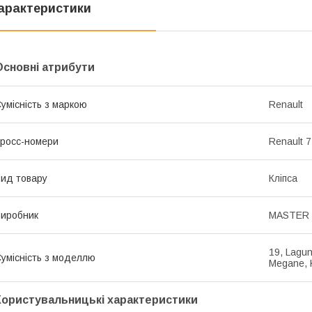
арактеристики
Основні атрибути
умісність з маркою
Renault
росс-номери
Renault 
ид товару
Кліпса
иробник
MASTER
19, Lagun
умісність з моделлю
Megane, 
Користувальницькі характеристики