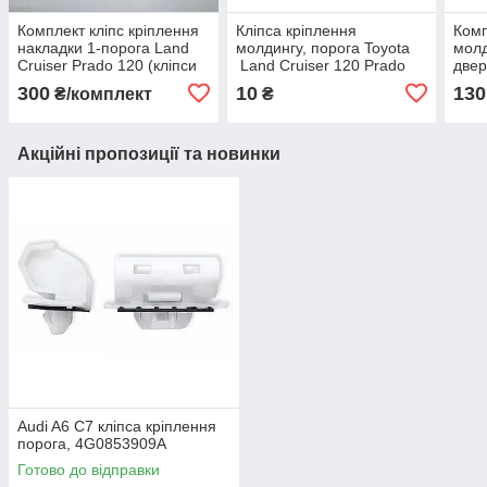
Комплект кліпс кріплення
Кліпса кріплення
Комп
накладки 1-порога Land
молдингу, порога Toyota
молд
Cruiser Prado 120 (кліпси
Land Cruiser 120 Prado
двер
19шт.)
/ Lexus GX 470
(клі
300
10
130
₴/комплект
₴
(ЕОМ:75493-60020)
Акційні пропозиції та новинки
Audi A6 C7 кліпса кріплення
порога, 4G0853909A
Готово до відправки