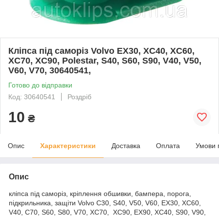
Кліпса під саморіз Volvo EX30, XC40, XC60,
XC70, XC90, Polestar, S40, S60, S90, V40, V50,
V60, V70, 30640541,
Готово до відправки
Код: 30640541
Роздріб
10
₴
Опис
Характеристики
Доставка
Оплата
Умови 
Опис
кліпса під саморіз, кріплення обшивки, бампера, порога,
підкрильника, защіти Volvo C30, S40, V50, V60, EX30, XC60,
V40, C70, S60, S80, V70, XC70, XC90, EX90, XC40, S90, V90,