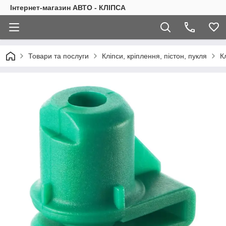
Інтернет-магазин АВТО - КЛІПСА
Товари та послуги
Кліпси, кріплення, пістон, пукля
К