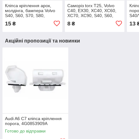
Кліпса кріплення арок,
Саморіз torx T25, Volvo
Кліп
молдінга, бампера Volvo
C40, EX30, XC40, XC60,
поро
S40, S60, S70, S80,
XC70, XC90, S40, S60,
S40/
V40, V50, V60, V70, XC70,
S90, V40, V50, V60, V70,
V70,
15
8
13
₴
₴
XC90, / infiniti Q30, /
Polestar, 30640602,
8659732,
Акційні пропозиції та новинки
Audi A6 C7 кліпса кріплення
порога, 4G0853909A
Готово до відправки