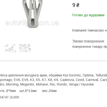
9 ₴
Готово до відправки
Компанія тимчасово 
повернення товару п
ліпса кріплення молдінга арки, обшивки Kia Sorento, Optima, Telluride
portage, EV6, EV9, K3, K5, K7, K8, K9, Cadenza, Ceed, Carnival, Care
iro, Morning, Megentis, Mohave, Rio, Rondo, Venga / Hyundai
отв..8*9мм шл.8*12мм вис.20мм
4747-2L000