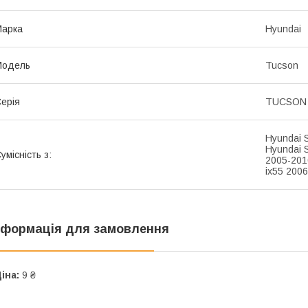
Марка
Hyundai
Модель
Tucson
ерія
TUCSON 
Hyundai S
Hyundai 
умісність з:
2005-201
ix55 2006
нформація для замовлення
іна:
9 ₴