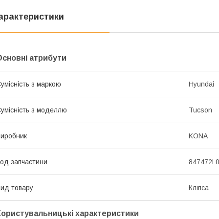
арактеристики
Основні атрибути
умісність з маркою
Hyundai
умісність з моделлю
Tucson
иробник
KONA
од запчастини
847472L
ид товару
Кліпса
Користувальницькі характеристики