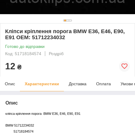
Кліпси кріплення порога BMW E36, E46, E90,
E91 ОЕМ: 51712234032
Готово до відправки
Код: 51718184574
Роздріб
12
₴
Опис
Характеристики
Доставка
Оплата
Умови 
Опис
кліпса кріплення порога BMW Е36, E46, E90, Е91
BMW 51712234032
51718184574