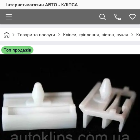
Інтернет-магазин АВТО - КЛІПСА
Товари та послуги
Кліпси, кріплення, пістон, пукля
К
Топ продажів