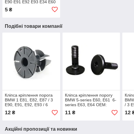
E90 E91 E92 E93 E34 E60
E61 E65 F01 E63 E53 X6
5
₴
Z3 ОЕМ: 51711932996
Подібні товари компанії
Кліпса кріплення порога
Кліпса кріплення порогу
Кліп
BMW 1 E81, E82, E87 / 3
BMW 5-series E60, E61 6-
BMW 
E90, E91, E92, E93 / 6
series Е63, Е64 ОЕМ:
/ 3 
F12, F13 / X1 E84, / X6
51717066229
F12,
12
11
12
₴
₴
E71, E72 OEM:
E71, 
07147122912
071
Акційні пропозиції та новинки