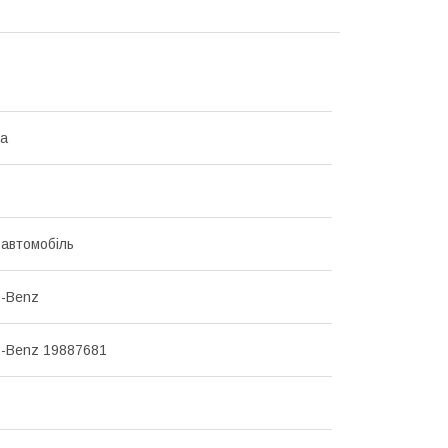
на
 автомобіль
s-Benz
-Benz 19887681