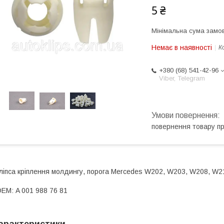
5 ₴
Мінімальна сума замов
Немає в наявності
К
+380 (68) 541-42-96
Viber, Telegram
повернення товару п
ліпса кріплення молдингу, порога Mercedes W202, W203, W208, W21
ЕМ: A 001 988 76 81