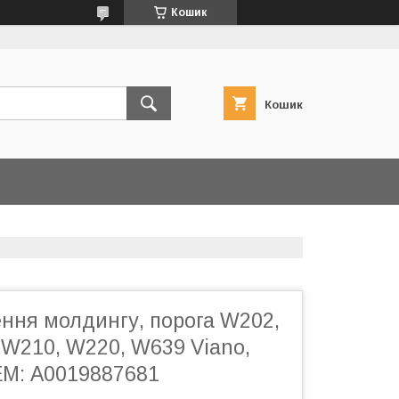
Кошик
Кошик
ення молдингу, порога W202,
 W210, W220, W639 Viano,
ЕМ: A0019887681