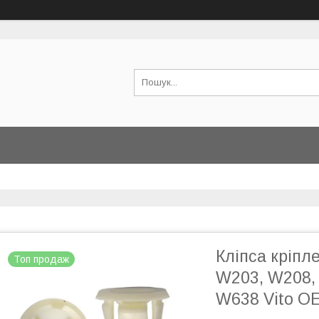
Кліпса кріпл
Топ продаж
W203, W208,
W638 Vito О