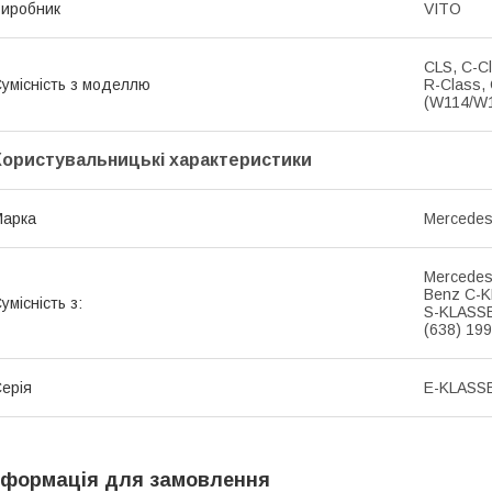
иробник
VITO
CLS, C-Cl
умісність з моделлю
R-Class, 
(W114/W
Користувальницькі характеристики
Марка
Mercede
Mercedes
Benz C-K
умісність з:
S-KLASSE
(638) 19
ерія
E-KLASSE
нформація для замовлення