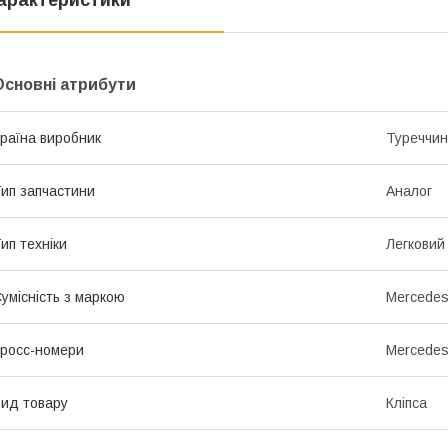
арактеристики
Основні атрибути
раїна виробник
Туреччи
ип запчастини
Аналог
ип техніки
Легковий
умісність з маркою
Mercede
росс-номери
Mercedes
ид товару
Кліпса