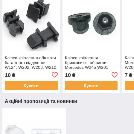
Кліпса кріплення обшивки
Кліпса кріплення
Кліп
багажного відділення
бризковиків, обшивки
Merc
W124, W202, W203, W210,
Mercedes W245 W201
W203
W211, W220 A1249900792
W202 W251 W164 W219
Vito
10
10
7
₴
₴
₴
W210 W203 W168 W211
A00
A0039900251
Купити
Купити
Акційні пропозиції та новинки