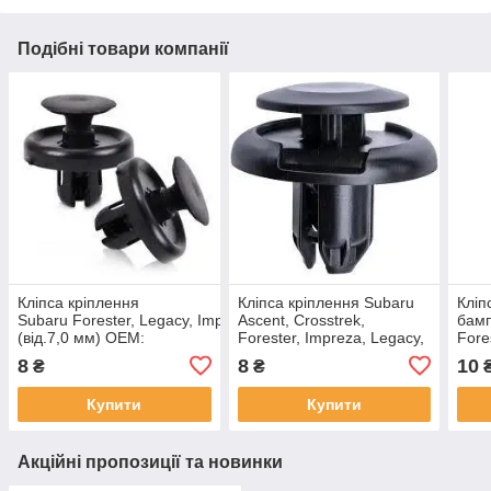
Подібні товари компанії
Кліпса кріплення
Кліпса кріплення Subaru
Кліп
Subaru Forester, Legacy, Impreza
Ascent, Crosstrek,
бамп
(від.7,0 мм) ОЕМ:
Forester, Impreza, Legacy,
Fore
909130043
Outback (отв.8мм ) /
XV, 
8
8
10
₴
₴
909140061
ОЕМ
Купити
Купити
Акційні пропозиції та новинки