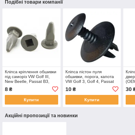
Подібні товари компанії
Кліпса кріплення обшивки
Кліпса пістон пуля
Кліп
під саморіз VW Golf III,
обшивки, порога, капота
двер
New Beetle, Passat B3,
VW Golf 3, Golf 4, Passat
(ОЕ
Passat B5, Polo, T4,
B5, Vento/Skoda Octavia
8
10
30
₴
₴
Touareg, Vento
1H0867199A
Купити
Купити
Акційні пропозиції та новинки