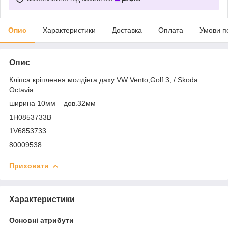
Опис
Характеристики
Доставка
Оплата
Умови п
Опис
Кліпса кріплення молдінга даху VW Vento,Golf 3, / Skoda
Octavia
ширина 10мм дов.32мм
1H0853733B
1V6853733
80009538
Приховати
Характеристики
Основні атрибути