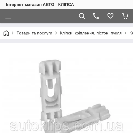
Інтернет-магазин АВТО - КЛІПСА
Товари та послуги
Кліпси, кріплення, пістон, пукля
К