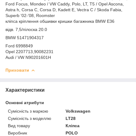
Ford Focus, Mondeo / VW Caddy, Polo, LT, T5 / Opel Ascona,
Astra h, Corsa C, Corsa D, Kadett E, Vectra C / Skoda Fabia,
Superb '02-'08, Roomster
кліпса кріплення обшивки кришки багажника BMW Е36
відв. 7,5/пілоска 20.0
BMW 51471904317
Ford 6998849
Opel 2207713,90082231
Audi / VW N90201601H
Приховати
Характеристики
Основні атрибути
Сумісність з маркою
Volkswagen
Сумісність з моделлю
LT28
Вид товару
Кліпса
Виробник
POLO