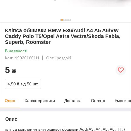
Кліпса обшивки BMW E36/Audi A4 A5 A6/VW
Caddy Polo T5/Opel Astra Vectra/Skoda Fabia,
Superb, Roomster
В наявності
Код: N90201601H
Опт і роздріб
5
₴
4,50 ₴
від 50 шт.
Опис
Характеристики
Доставка
Оплата
Умови п
Опис
кліпса кріплення внутрішньої обшивки Audi A3, A4, A5, A6, TT, /