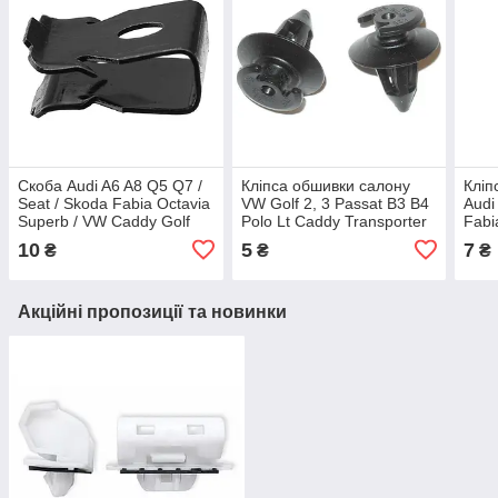
Скоба Audi A6 A8 Q5 Q7 /
Кліпса обшивки салону
Кліп
Seat / Skoda Fabia Octavia
VW Golf 2, 3 Passat B3 B4
Audi
Superb / VW Caddy Golf
Polo Lt Caddy Transporter
Fabi
Passat Polo Tiguan Touran
T4/Audi 80, 100 A6 A8
Rapid
10
5
7
₴
₴
₴
(16517)
823867299
3B0
Акційні пропозиції та новинки