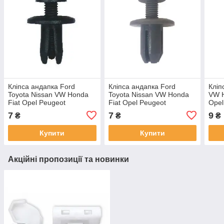
Кліпса андапка Ford
Кліпса андапка Ford
Кліп
Toyota Nissan VW Honda
Toyota Nissan VW Honda
VW H
Fiat Opel Peugeot
Fiat Opel Peugeot
Opel
Mercedes Citroen Daewoo
Mercedes Citroen Daewoo
Audi
7
7
9
₴
₴
₴
Mitsubishi відв. 10,0 №80
Mitsubishi відв. 10,0 №80
Daew
Купити
Купити
Акційні пропозиції та новинки