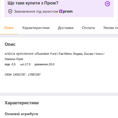
Що таке купити з Пром?
Замовлення під захистом
Опис
Характеристики
Доставка
Оплата
Умови п
Опис
кліпса кріплення обшивки
Ford / Fiat Ritmo, Regata, Ducato / Iveco /
Daewoo /Opel
відв. 6,5 шл.17.0 довжиною.20,0
OEM: 14591787 , 17887287
Характеристики
Основні атрибути