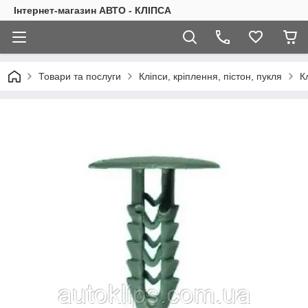
Інтернет-магазин АВТО - КЛІПСА
Товари та послуги
Кліпси, кріплення, пістон, пукля
К