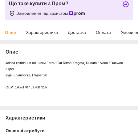
Що таке купити з Пром?
Замовлення під захистом
Опис
Характеристики
Доставка
Оплата
Умови п
Опис
кліпса кріплення обшивки Ford / Fiat Ritmo, Regata, Ducato / Iveco / Daewoo
/Opel
відв. 6,5/пілоска 17/довг.20
OEM: 14591787 , 17887287
Характеристики
Основні атрибути