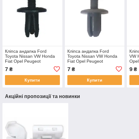
Кліпса андапка Ford
Кліпса андапка Ford
Кліп
Toyota Nissan VW Honda
Toyota Nissan VW Honda
VW H
Fiat Opel Peugeot
Fiat Opel Peugeot
Opel
Mercedes Citroen Daewoo
Mercedes Citroen Daewoo
Audi
7
7
9
₴
₴
₴
Mitsubishi відв. 10,0 №80
Mitsubishi відв. 10,0 №80
Daew
Купити
Купити
Акційні пропозиції та новинки