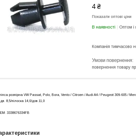
4 ₴
Показати оптові ціни
В наявності
Оптом і 
Компанія тимчасово 
повернення товару п
ліпса розпірна VW Passat, Polo, Bora, Vento / Citroen / Audi A4 / Peugeot 309-605 / Me
ідв. 8,5/пілоска 14,0/дов.11,0
EM: 3338676334FB
арактеристики