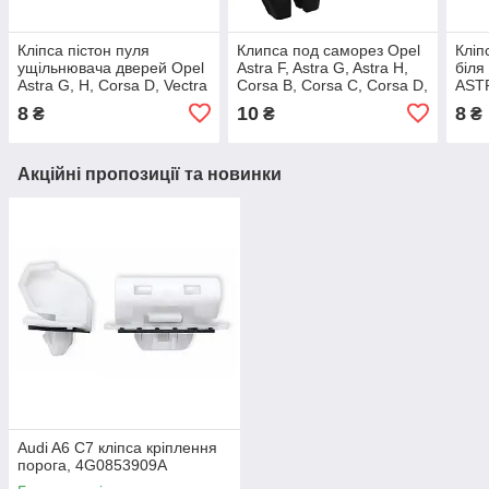
Кліпса пістон пуля
Клипса под саморез Opel
Кліп
ущільнювача дверей Opel
Astra F, Astra G, Astra H,
біля
Astra G, H, Corsa D, Vectra
Corsa B, Corsa C, Corsa D,
ASTR
C/Audi A3 90579619
Omega B, Vectra C
Meri
8
10
8
₴
₴
₴
(OEM:90506890)
Zafi
Акційні пропозиції та новинки
Audi A6 C7 кліпса кріплення
порога, 4G0853909A