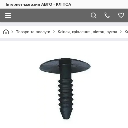
Інтернет-магазин АВТО - КЛІПСА
Товари та послуги
Кліпси, кріплення, пістон, пукля
К