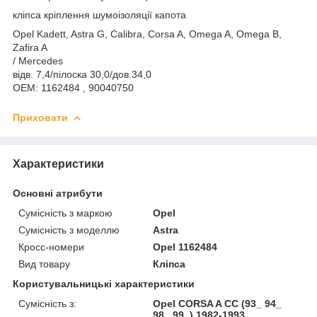
кліпса кріплення шумоізоляції капота
Opel Kadett, Astra G, Calibra, Corsa A, Omega A, Omega B,
Zafira A
/ Mercedes
відв. 7,4/пілоска 30,0/дов.34,0
OEM: 1162484 , 90040750
Приховати
Характеристики
Основні атрибути
Сумісність з маркою
Opel
Сумісність з моделлю
Astra
Кросс-номери
Opel 1162484
Вид товару
Кліпса
Користувальницькі характеристики
Сумісність з:
Opel CORSA A CC (93_ 94_
98_ 99_) 1982-1993