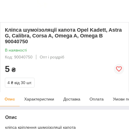
Кліпса шумоізоляції капота Opel Kadett, Astra
G, Calibra, Corsa A, Omega A, Omega B
90040750
В наявності
Код: 90040750
Опт і роздріб
5
₴
4 ₴
від 30 шт.
Опис
Характеристики
Доставка
Оплата
Умови п
Опис
кліпса кріплення шумоізоляції капота