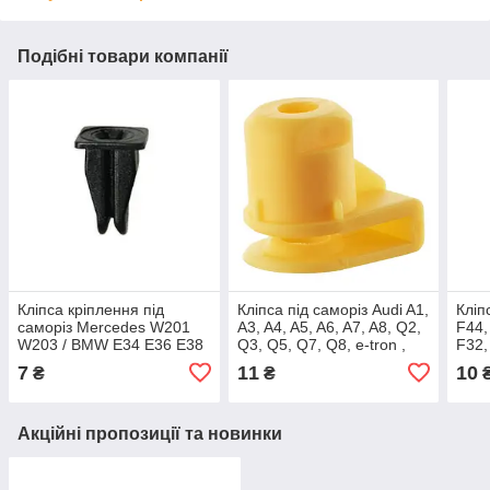
Подібні товари компанії
Кліпса кріплення під
Кліпса під саморіз Audi A1,
Кліп
саморіз Mercedes W201
A3, A4, A5, A6, A7, A8, Q2,
F44,
W203 / BMW E34 E36 E38
Q3, Q5, Q7, Q8, e-tron ,
F32,
E39 E60 E70 E7E71 E90
WHT006099,
X3, 
7
11
10
₴
₴
F10 / MINI 63171367868
X6 F
511
Акційні пропозиції та новинки