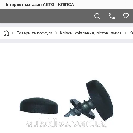
Інтернет-магазин АВТО - КЛІПСА
Товари та послуги
Кліпси, кріплення, пістон, пукля
К