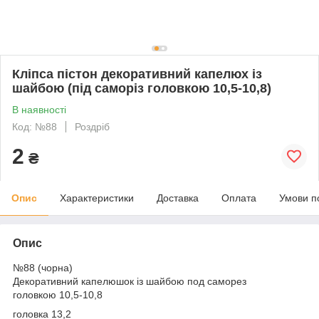
Кліпса пістон декоративний капелюх із
шайбою (під саморіз головкою 10,5-10,8)
В наявності
Код: №88
Роздріб
2
₴
Опис
Характеристики
Доставка
Оплата
Умови п
Опис
№88 (чорна)
Декоративний капелюшок
із шайбою
под саморез
головкою
10,5-10,8
головка 13,2