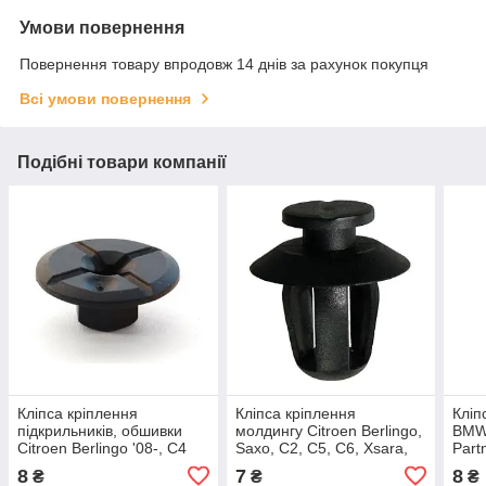
Умови повернення
Повернення товару впродовж 14 днів за рахунок покупця
Всі умови повернення
Подібні товари компанії
Кліпса кріплення
Кліпса кріплення
Кліп
підкрильників, обшивки
молдингу Citroen Berlingo,
BMW 
Citroen Berlingo '08-, C4
Saxo, C2, C5, C6, Xsara,
Part
Picasso, C5 C6/Peugeot
Xantia / Peugeot Partner /
/ Cit
8
7
8
₴
₴
₴
Partner ОЕМ:712731
Fiat Doblo
C5, 