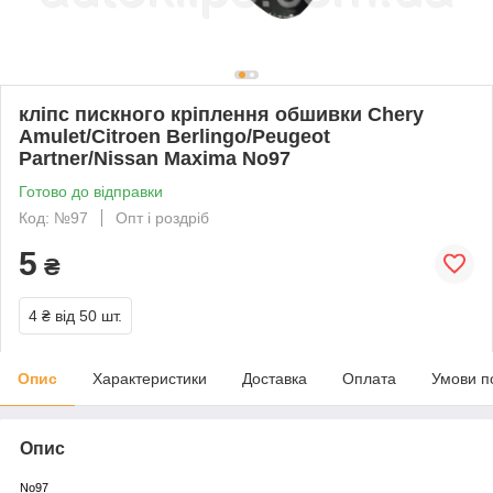
кліпс пискного кріплення обшивки Chery
Amulet/Citroen Berlingo/Peugeot
Partner/Nissan Maxima No97
Готово до відправки
Код: №97
Опт і роздріб
5
₴
4 ₴
від 50 шт.
Опис
Характеристики
Доставка
Оплата
Умови п
Опис
No97