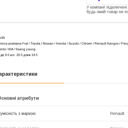
У компанії підключені
будь-який товар не п
99
ліпса розпірна Fiat / Toyota / Nissan / Honda / Suzuki / Citroen / Renault Kangoo / Peug
ento / KIA / Ssang young
ідв.9.0 шл. 20.0 довж.14.5
арактеристики
Основні атрибути
умісність з маркою
Renault