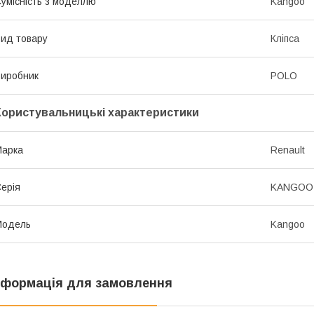
умісність з моделлю
Kangoo
ид товару
Кліпса
иробник
POLO
Користувальницькі характеристики
Марка
Renault
ерія
KANGOO 
Модель
Kangoo
нформація для замовлення