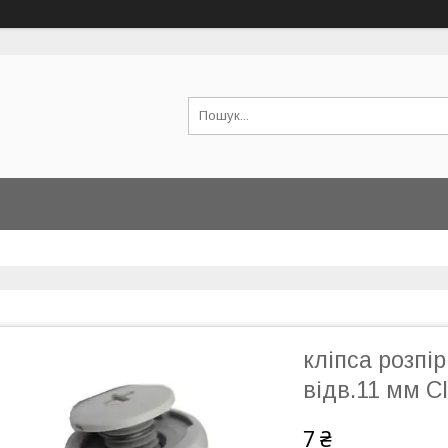
кліпса розпі
відв.11 мм С
7 ₴