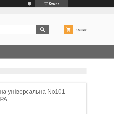
Кошик
Кошик
рна універсальна No101
ІРА