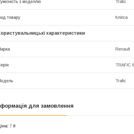
умісність з моделлю
Trafic
ид товару
Кліпса
Користувальницькі характеристики
Марка
Renault
ерія
TRAFIC II
Модель
Trafic
нформація для замовлення
іна:
7 ₴