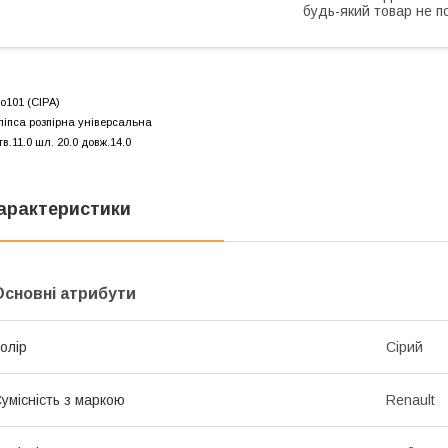
будь-який товар не п
o101 (СІРА)
ліпса розпірна універсальна
тв.11.0 шл. 20.0 довж.14.0
арактеристики
Основні атрибути
олір
Сірий
умісність з маркою
Renault