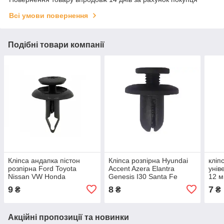
Всі умови повернення
Подібні товари компанії
Кліпса андапка пістон
Кліпса розпірна Hyundai
кліп
розпірна Ford Toyota
Accent Azera Elantra
унів
Nissan VW Honda
Genesis I30 Santa Fe
12 
Mercedes Fiat Opel
Sonata Tucson (відв.8,0
9
8
7
₴
₴
₴
Renault BMW (відв.5,0 мм)
мм) 86590-28000
Акційні пропозиції та новинки