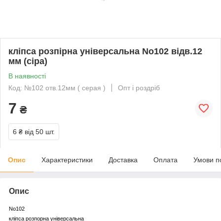
кліпса розпірна універсальна No102 відв.12
мм (сіра)
В наявності
Код: №102 отв.12мм ( серая )
Опт і роздріб
7
₴
6 ₴
від 50 шт.
Опис
Характеристики
Доставка
Оплата
Умови п
Опис
No102
кліпса розпорна універсальна