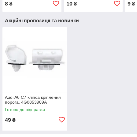
Edge, C-MAX, Fiesta,
51411973500
E70
8
10
9
₴
₴
₴
Fusion, Foсus,
Kuga,Transit / Lincoln,
W703505S442
Акційні пропозиції та новинки
Audi A6 C7 кліпса кріплення
порога, 4G0853909A
Готово до відправки
49
₴