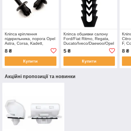
Кліпса кріплення
Кліпса обшивки салону
Кліп
підкрильника, порога Opel
Ford/Fiat Ritmo, Regata,
Citr
Astra, Corsa, Kadett,
Ducato/Iveco/Daewoo/Opel
F, C
Meriva, Omega, Tigra,
14591787
B/Pe
8
5
8
₴
₴
₴
Vectra, Zafira, 1104882,
222
Купити
Купити
Акційні пропозиції та новинки