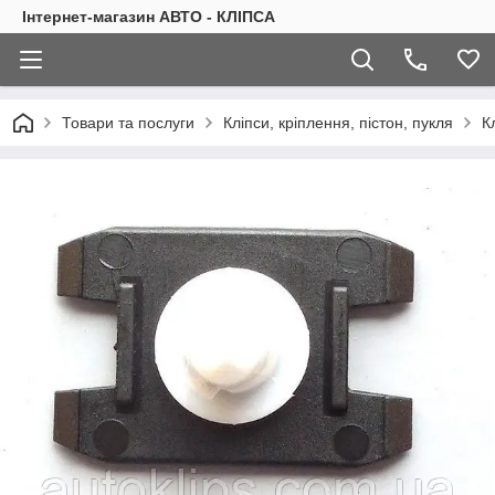
Інтернет-магазин АВТО - КЛІПСА
Товари та послуги
Кліпси, кріплення, пістон, пукля
К