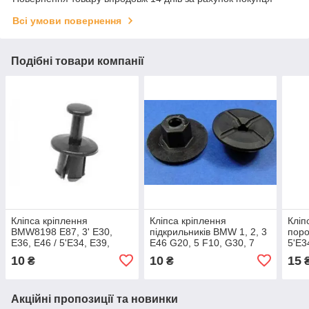
Всі умови повернення
Подібні товари компанії
Кліпса кріплення
Кліпса кріплення
Кліп
BMW8198 E87, 3' E30,
підкрильників BMW 1, 2, 3
поро
E36, E46 / 5'Е34, Е39,
E46 G20, 5 F10, G30, 7
5'E3
E60, F07 / 6' E63 / 7' E38 /
G12, X1 F48 X3 F25, G01,
Е65 
10
10
15
₴
₴
X3' E83, F25 / X5 E53
X4 X5 E53 E70 F15 G05
X6, 51711958025
Акційні пропозиції та новинки