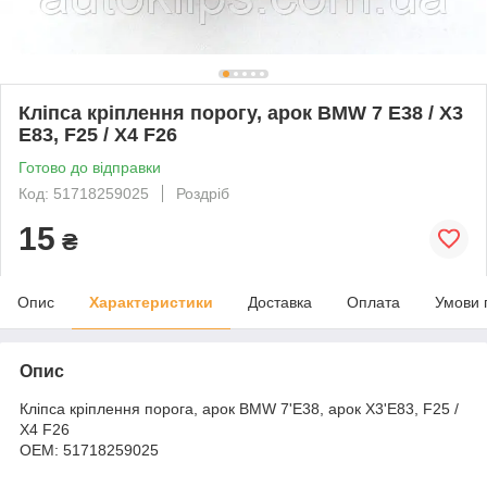
Кліпса кріплення порогу, арок BMW 7 E38 / X3
E83, F25 / X4 F26
Готово до відправки
Код: 51718259025
Роздріб
15
₴
Опис
Характеристики
Доставка
Оплата
Умови 
Опис
Кліпса кріплення порога, арок BMW 7'E38, арок X3'E83, F25 /
X4 F26
ОЕМ: 51718259025