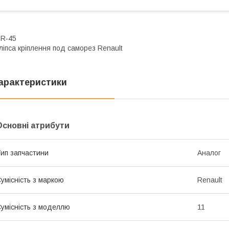
BR-45
ліпса кріплення под саморез Renault
арактеристики
Основні атрибути
ип запчастини
Аналог
умісність з маркою
Renault
умісність з моделлю
11