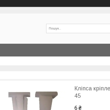
Кліпса кріпл
45
6 ₴