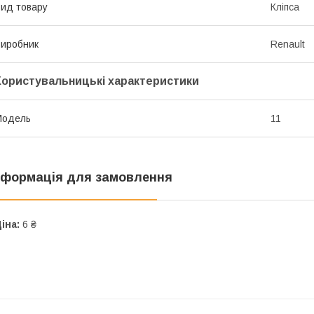
ид товару
Кліпса
иробник
Renault
Користувальницькі характеристики
Модель
11
нформація для замовлення
іна:
6 ₴