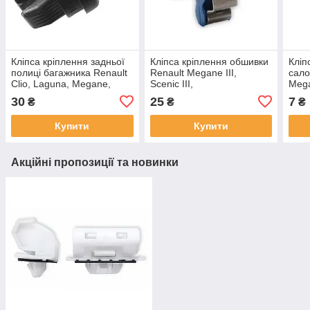
Кліпса кріплення задньої
Кліпса кріплення обшивки
Кліп
полиці багажника Renault
Renault Megane III,
сало
Clio, Laguna, Megane,
Scenic IIІ,
Mega
Scenic/Nissan Qashqai
Scenic IV, Laguna IIІ,
770
30
25
7
₴
₴
₴
ОЕМ: 7705099001
Fluence, Espace,
Kadjar, Clio, Captur,
Купити
Купити
7703077477,
Акційні пропозиції та новинки