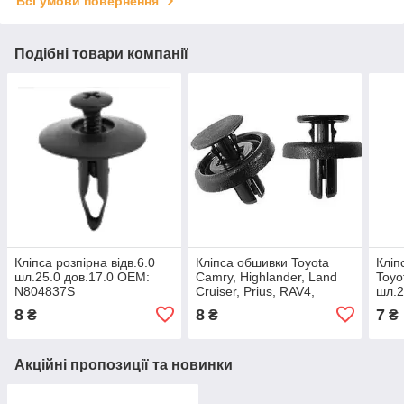
Всі умови повернення
Подібні товари компанії
Кліпса розпірна відв.6.0
Кліпса обшивки Toyota
Кліп
шл.25.0 дов.17.0 OEM:
Camry, Highlander, Land
Toyo
N804837S
Cruiser, Prius, RAV4,
шл.2
Tundra, Hilux, / Lexus,
СІРА
8
8
7
₴
₴
₴
(отв.7,0мм) 90467-07215,
Акційні пропозиції та новинки