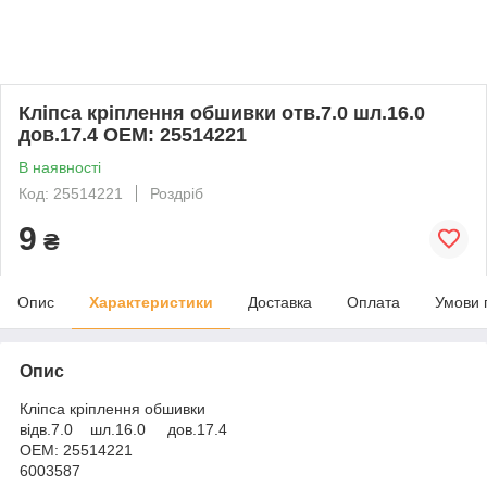
Кліпса кріплення обшивки отв.7.0 шл.16.0
дов.17.4 OЕМ: 25514221
В наявності
Код: 25514221
Роздріб
9
₴
Опис
Характеристики
Доставка
Оплата
Умови 
Опис
Кліпса кріплення обшивки
відв.7.0 шл.16.0 дов.17.4
OEM: 25514221
6003587