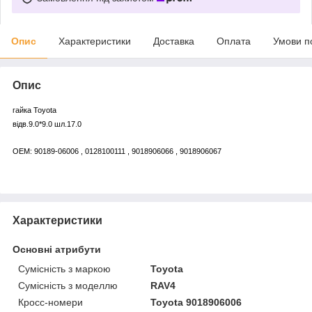
Опис
Характеристики
Доставка
Оплата
Умови п
Опис
гайка Toyota
відв.9.0*9.0 шл.17.0
OEM: 90189-06006 , 0128100111 , 9018906066 , 9018906067
Характеристики
Основні атрибути
Сумісність з маркою
Toyota
Сумісність з моделлю
RAV4
Кросс-номери
Toyota 9018906006