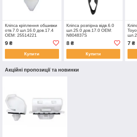
Кліпса кріплення обшивки
Кліпса розпірна відв.6.0
Кліп
отв.7.0 шл.16.0 дов.17.4
шл.25.0 дов.17.0 OEM:
Toyo
OЕМ: 25514221
N804837S
шл.2
СІРА
9
8
7
₴
₴
₴
Купити
Купити
Акційні пропозиції та новинки