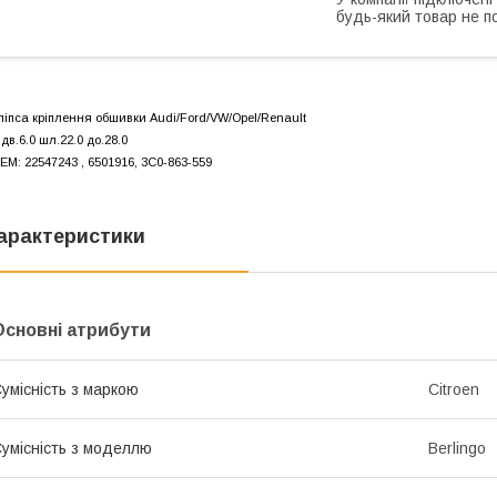
будь-який товар не п
ліпса кріплення обшивки Audi/Ford/VW/Opel/Renault
ідв.6.0 шл.22.0 до.28.0
EM: 22547243 , 6501916, 3C0-863-559
арактеристики
Основні атрибути
умісність з маркою
Citroen
умісність з моделлю
Berlingo