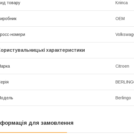
ид товару
Кліпса
иробник
OEM
росс-номери
Volkswag
Користувальницькі характеристики
Марка
Citroen
ерія
BERLING
Модель
Berlingo
нформація для замовлення