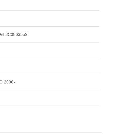
en 3C0863559
O 2008-