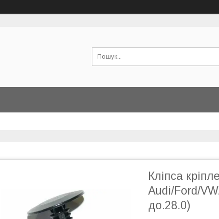
Кліпса кріп
Audi/Ford/VW/
до.28.0)