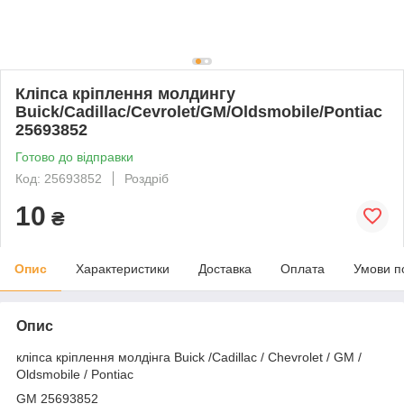
Кліпса кріплення молдингу
Buick/Cadillac/Cevrolet/GM/Oldsmobile/Pontiac
25693852
Готово до відправки
Код: 25693852
Роздріб
10
₴
Опис
Характеристики
Доставка
Оплата
Умови п
Опис
кліпса кріплення молдінга Buick /Cadillac / Chevrolet / GM /
Oldsmobile / Pontiac
GM 25693852