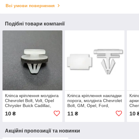
Всі умови повернення
Подібні товари компанії
Кліпса кріплення молдінга
Кліпса кріплення накладки
Кліп
Chevrolet Bolt, Volt, Opel
порога, молдінга Chevrolet
арки
Chrysler Buick Cadillac,
Bolt, GM, Opel, Ford,
Cher
1161700
Pontiac, 11588818
Cruz
10
11
10
₴
₴
Chry
115
Акційні пропозиції та новинки