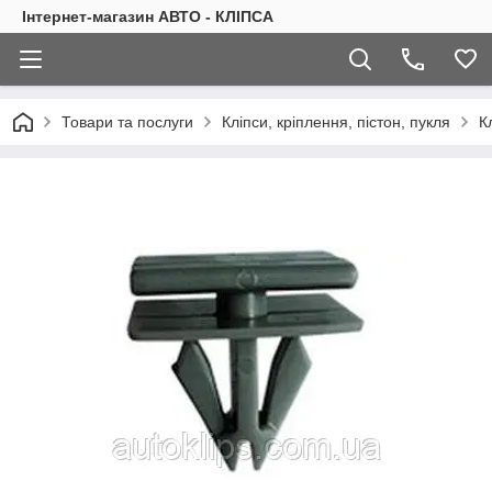
Інтернет-магазин АВТО - КЛІПСА
Товари та послуги
Кліпси, кріплення, пістон, пукля
К