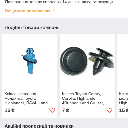
Повернення товару впродовж 14 днів за рахунок покупця
Всі умови повернення
Подібні товари компанії
Кліпса кріплення
Кліпса Toyota Camry,
Кліп
молдинга Toyota
Corolla, Highlander,
молд
Highlander, RAV4, Land
4Runner, Land Cruiser,
High
Cruiser 120, Tundra
Prado, Prius, RAV4, Hilux,
120 
15
7
15
₴
₴
Tacoma / Lexus GX 470
Tundra, / Lexus, (отв.7мм)
GX 
75492-60020
90467-07166
Акційні пропозиції та новинки