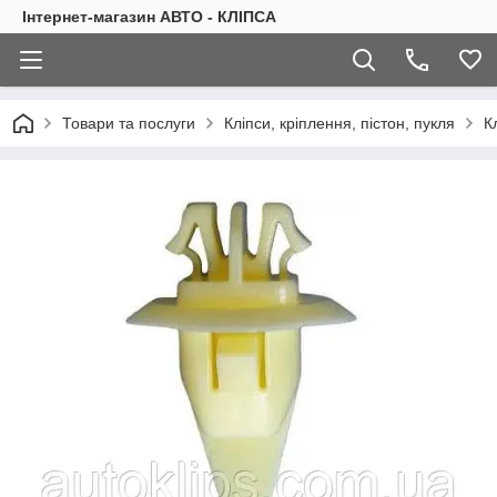
Інтернет-магазин АВТО - КЛІПСА
Товари та послуги
Кліпси, кріплення, пістон, пукля
К