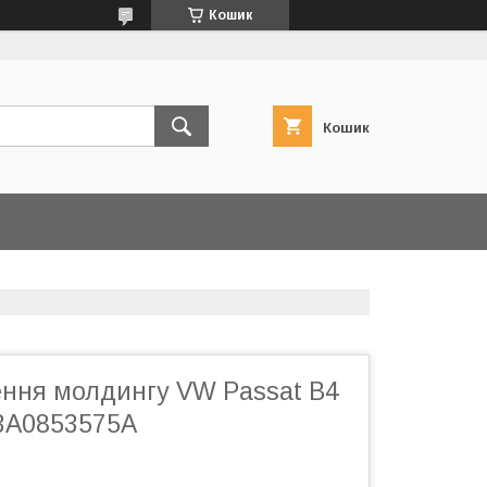
Кошик
Кошик
ення молдингу VW Passat B4
e 3A0853575A