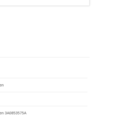
en
en 3A0853575A