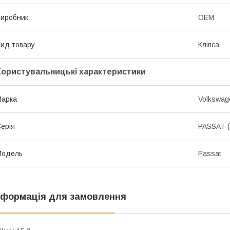
иробник
OEM
ид товару
Кліпса
Користувальницькі характеристики
Марка
Volkswag
ерія
PASSAT (
Модель
Passat
нформація для замовлення