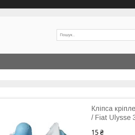
Кліпса кріпл
/ Fiat Ulyss
15 ₴