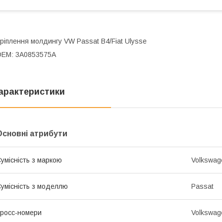
ріплення молдингу VW Passat B4/Fiat Ulysse
OEM: 3A0853575A
арактеристики
Основні атрибути
умісність з маркою
Volkswag
умісність з моделлю
Passat
росс-номери
Volkswag