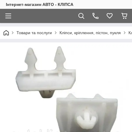
Інтернет-магазин АВТО - КЛІПСА
Товари та послуги
Кліпси, кріплення, пістон, пукля
К