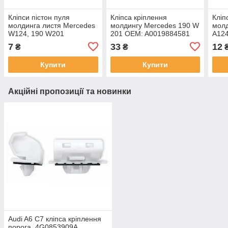
Кліпси пістон пуля
Кліпса кріплення
Кліп
молдинга листя Mercedes
молдингу Mercedes 190 W
мол
W124, 190 W201
201 OEM: A0019884581
A12
А0019884981
7
33
12
₴
₴
Купити
Купити
Акційні пропозиції та новинки
Audi A6 C7 кліпса кріплення
порога, 4G0853909A