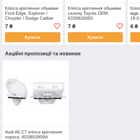
Кліпса кріплення обшивки
Кліпса кріплення обшивки
Кліп
Ford Edge, Explorer /
салону Toyota OEM:
відв
Chrysler / Dodge Caliber
6339926050
19.0
/ Opel (отв.9мм)
7
7
6
₴
₴
₴
OEM:6504043
Купити
Купити
Акційні пропозиції та новинки
Audi A6 C7 кліпса кріплення
порога, 4G0853909A