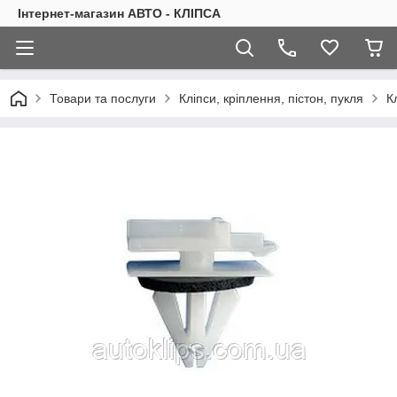
Інтернет-магазин АВТО - КЛІПСА
Товари та послуги
Кліпси, кріплення, пістон, пукля
К