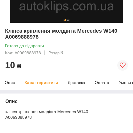
Кліпса кріплення молдінга Mercedes W140
A0069888978
Готово до відправки
Код: A0069888978
Роздріб
10
₴
Опис
Характеристики
Доставка
Оплата
Умови 
Опис
кліпса кріплення молдінга Mercedes W140
A0069888978