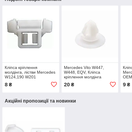
Кліпса кріплення
Mercedes Vito W447,
Кліп
молдінга, лістви Mercedes
W448, EQV, Кліпса
Mer
W124,190 W201
кріплення молдінга
ОЕМ
А0019885181
відсувних дверей
8
20
9
₴
₴
₴
A0049911870
Акційні пропозиції та новинки