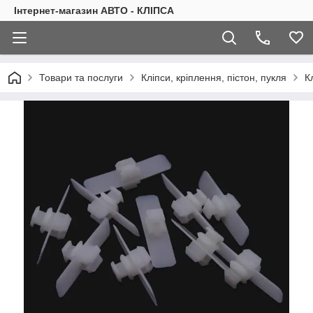
Інтернет-магазин АВТО - КЛІПСА
Товари та послуги
Кліпси, кріплення, пістон, пукля
К