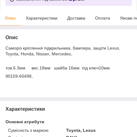
Опис
Характеристики
Доставка
Оплата
Умови п
Опис
Саморіз кріплення підкрильника, бампера, защіти Lexus,
Toyota, Honda, Nissan, Mercedes,
тов.6.3мм вис.18мм шайба 16мм під ключ10мм
90159-60498,
Характеристики
Основні атрибути
Сумісність з маркою
Toyota, Lexus