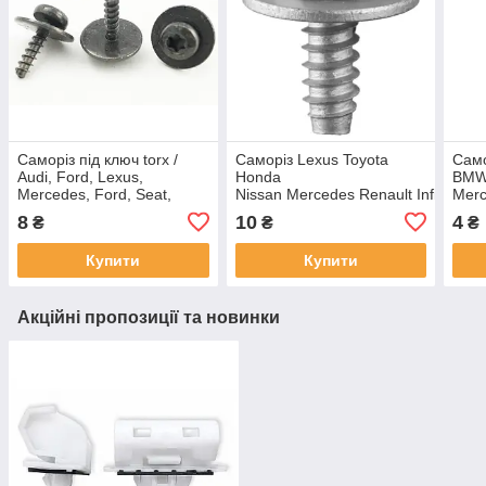
Саморіз під ключ torx /
Саморіз Lexus Toyota
Само
Audi, Ford, Lexus,
Honda
BMW,
Mercedes, Ford, Seat,
Nissan Mercedes Renault Infiniti
Merc
Skoda, Toyota (відп.5мм,
отв.6.0мм
Peug
8
10
4
₴
₴
₴
дл.18мм, шайба 20мм)
Rena
Купити
Купити
Акційні пропозиції та новинки