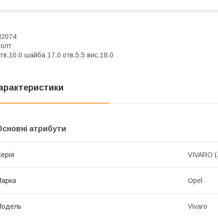
H2074
Болт
тв.10.0 шайба 17.0 отв.5.5 вис.18.0
арактеристики
Основні атрибути
ерія
VIVARO (
Марка
Opel
Модель
Vivaro