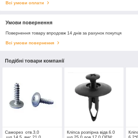
Всі умови оплати
Умови повернення
Повернення товару впродовж 14 днів за рахунок покупця
Всі умови повернення
Подібні товари компанії
Саморез отв.3,0
Кліпса розпірна відв.6.0
Кліп
шл.14,5 вис.21,0
шл.25.0 дов.17.0 OEM:
6,2*