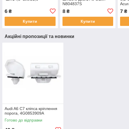
N804837S
Acur
Mazd
6
8
7
₴
₴
₴
Toyo
Купити
Купити
Акційні пропозиції та новинки
Audi A6 C7 кліпса кріплення
порога, 4G0853909A
Готово до відправки