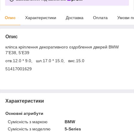
Опис
Характеристики
Доставка
Оплата
Умови п
Опис
кліпса кріплення декоративного оздоблення дверей
BMW
7'E38, 5'E39
отв.12.0 * 9.0,
шл.17.0 * 15.0, вис.15.0
51417001629
Характеристики
Основні атрибути
Сумісність з маркою
BMW
Сумісність з моделлю
5-Series