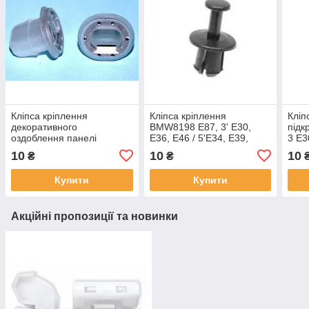
Кліпса кріплення
Кліпса кріплення
Кліп
декоративного
BMW8198 E87, 3' E30,
підк
оздоблення панелі
E36, E46 / 5'Е34, Е39,
3 E3
приладів BMW 7'E38,
E60, F07 / 6' E63 / 7' E38 /
E34,
10
10
10
₴
₴
5'E39, 3'E90 51458161557
X3' E83, F25 / X5 E53
E65,
161
Купити
Купити
Акційні пропозиції та новинки