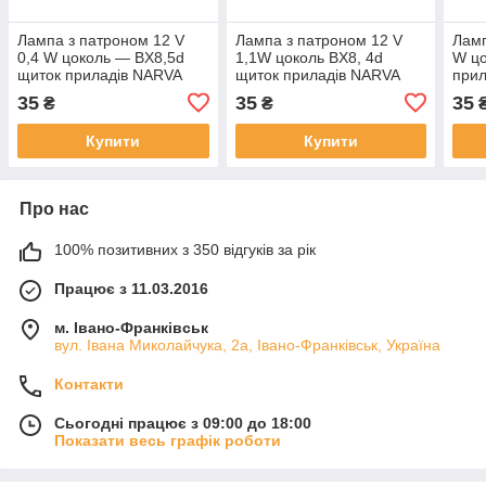
Лампа з патроном 12 V
Лампа з патроном 12 V
Ламп
0,4 W цоколь — BX8,5d
1,1W цоколь BX8, 4d
W цо
щиток приладів NARVA
щиток приладів NARVA
прил
17006
17046
35
35
35
₴
₴
Купити
Купити
Про нас
100% позитивних з 350 відгуків за рік
Працює з 11.03.2016
м. Івано-Франківськ
вул. Івана Миколайчука, 2а, Івано-Франківськ, Україна
Контакти
Сьогодні працює з 09:00 до 18:00
Показати весь графік роботи