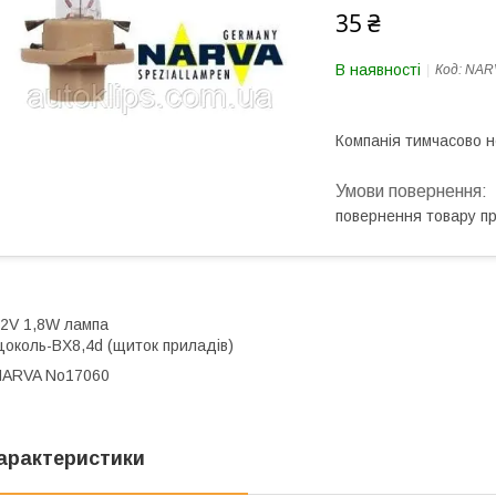
35 ₴
В наявності
Код:
NAR
Компанія тимчасово 
повернення товару п
12V 1,8W лампа
околь-BX8,4d (щиток приладів)
NARVA No17060
арактеристики