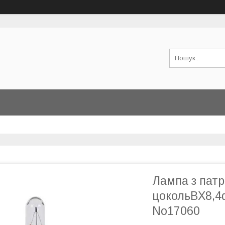
Лампа з патр
цокольBX8,4
No17060