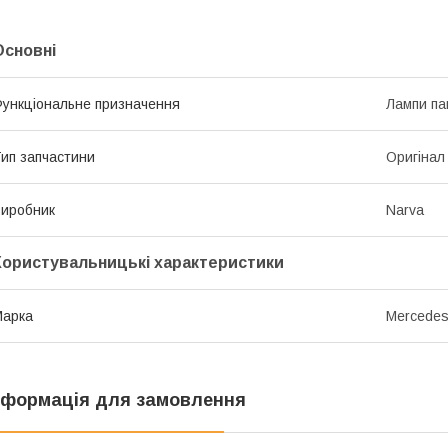
Основні
ункціональне призначення
Лампи па
ип запчастини
Оригінал
иробник
Narva
Користувальницькі характеристики
Марка
Mercede
нформація для замовлення