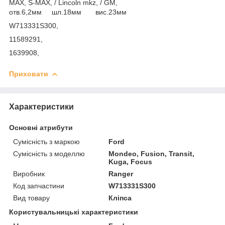
MAX, S-MAX, / Lincoln mkz, / GM,
отв.6,2мм шл.18мм вис.23мм
W713331S300,
11589291,
1639908,
Приховати
Характеристики
Основні атрибути
Сумісність з маркою
Ford
Сумісність з моделлю
Mondeo, Fusion, Transit,
Kuga, Focus
Виробник
Ranger
Код запчастини
W713331S300
Вид товару
Кліпса
Користувальницькі характеристики