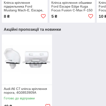
Кліпса кріплення
Кліпса кріплення обшивки
Кліп
підкрильника Ford
Ford Escape Edge Kuga
Ford
Mustang Mach-E, Escape,
Focus Fusion C-Max F-150
Focu
Edge, C-MAX, Fiesta,
Mustang Transit / Lincoln
max,
8
5
10
₴
₴
Fusion, Foсus,
(отв.6мм) 6800422
Ecos
Kuga,Transit / Lincoln,
W70
W703505S442
Акційні пропозиції та новинки
Audi A6 C7 кліпса кріплення
порога, 4G0853909A
Готово до відправки