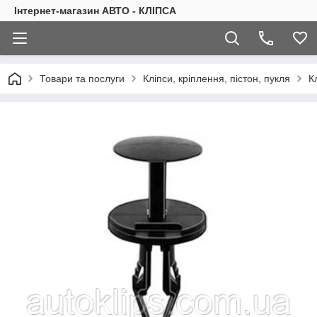
Інтернет-магазин АВТО - КЛІПСА
Товари та послуги
Кліпси, кріплення, пістон, пукля
К