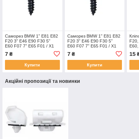
Саморез BMW 1" E81 E82
Саморез BMW 1" E81 E82
Кліп
F20 3" E46 E90 F30 5"
F20 3" E46 E90 F30 5"
F20,
E60 F07 7" E65 F01 / X1
E60 F07 7" E65 F01 / X1
E60,
E84 X3 E83 X5 E70 F15 X6
E84 X3 E83 X5 E70 F15 X6
F25 
7
7
15
₴
₴
E71 E72 / Ford
E71 E72 / Ford
E72
Купити
Купити
Акційні пропозиції та новинки