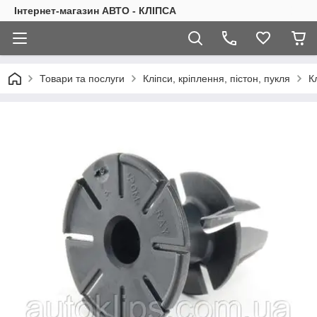
Інтернет-магазин АВТО - КЛІПСА
Товари та послуги
Кліпси, кріплення, пістон, пукля
К