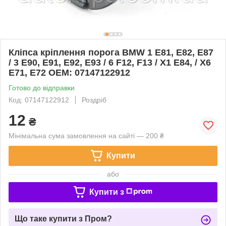
Кліпса кріплення порога BMW 1 E81, E82, E87
/ 3 E90, E91, E92, E93 / 6 F12, F13 / X1 E84, / X6
E71, E72 OEM: 07147122912
Готово до відправки
Код: 07147122912
Роздріб
12
₴
Мінімальна сума замовлення на сайті — 200 ₴
Купити
або
Купити з
Що таке купити з Пром?