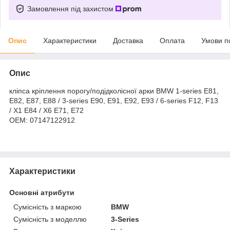
Замовлення під захистом
Опис
Характеристики
Доставка
Оплата
Умови п
Опис
кліпса кріплення порогу/подідколісної арки BMW 1-series E81,
E82, E87, E88 / 3-series E90, E91, E92, E93 / 6-series F12, F13
/ X1 E84 / X6 E71, E72
OEM: 07147122912
Характеристики
Основні атрибути
Сумісність з маркою
BMW
Сумісність з моделлю
3-Series