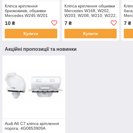
Кліпса кріплення
Кліпса кріплення обшивки
Кліп
бризковиків, обшивки
Mercedes W168, W202,
бага
Mercedes W245 W201
W203, W208, W210, W222,
Merc
W202 W251 W164 W219
Vito W638, Smart,
W20
10
7
7
₴
₴
₴
W210 W203 W168 W211
A0069884378,
A00
A0039900251
Купити
Купити
Акційні пропозиції та новинки
Audi A6 C7 кліпса кріплення
порога, 4G0853909A