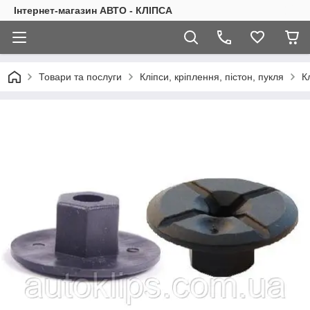
Інтернет-магазин АВТО - КЛІПСА
Товари та послуги
Кліпси, кріплення, пістон, пукля
К