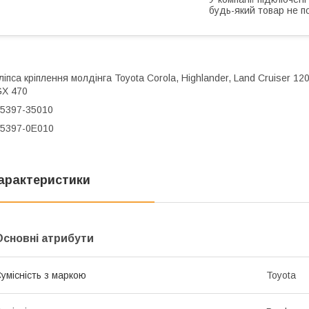
будь-який товар не п
ліпса кріплення молдінга Toyota Corola, Highlander, Land Cruiser 12
GX 470
5397-35010
5397-0E010
арактеристики
Основні атрибути
умісність з маркою
Toyota