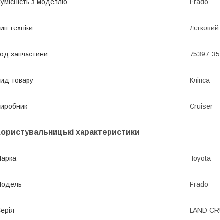
умісність з моделлю
Prado
ип техніки
Легковий
од запчастини
75397-35
ид товару
Кліпса
иробник
Cruiser
Користувальницькі характеристики
Марка
Toyota
Модель
Prado
ерія
LAND CRU