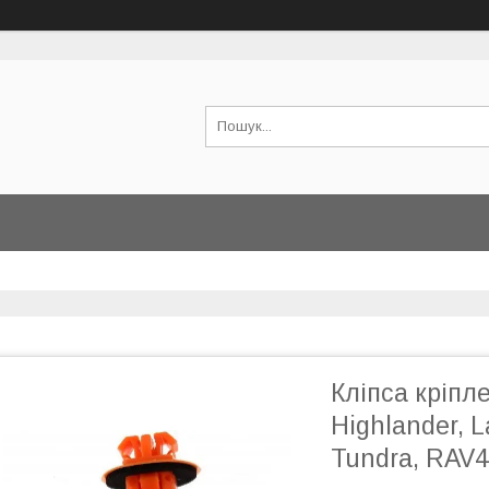
Кліпса кріпл
Highlander, L
Tundra, RAV4