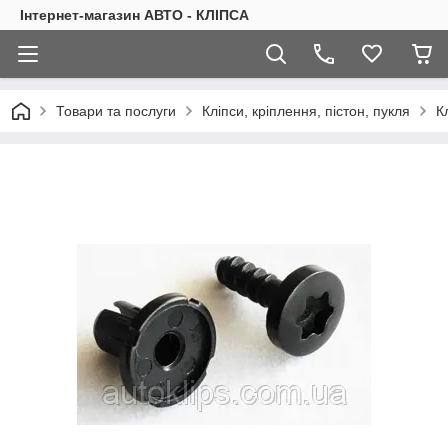
Інтернет-магазин АВТО - КЛІПСА
Товари та послуги
Кліпси, кріплення, пістон, пукля
К