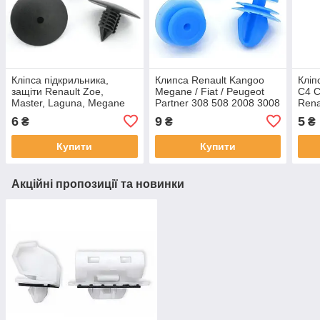
Кліпса підкрильника,
Клипса Renault Kangoo
Кліп
защіти Renault Zoe,
Megane / Fiat / Peugeot
C4 C
Master, Laguna, Megane
Partner 308 508 2008 3008
Rena
Traffic, Kangoo / Dacia
/ Citroen Berlingo, C4 C-
Mast
6
9
5
₴
₴
₴
Logan / Opel Vivaro,
ELYSEE / Mini
406 
Movano, 7703077435
Купити
Купити
Акційні пропозиції та новинки