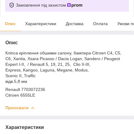
Замовлення під захистом
Опис
Характеристики
Доставка
Оплата
Умови п
Опис
Кліпса кріплення обшивки салону, бампера Citroen С4, C5,
С6, Xantia, Xsara Picasso / Dacia Logan, Sandero / Peugeot
Expert I-II, / Renault 5, 19, 21, 25, Clio II-III,
Express, Kangoo, Laguna, Megane, Modus,
Scenic II, Traffic
відв.5,8 мм
Renault 7703072236
Citroen 6555LE
Приховати
Характеристики