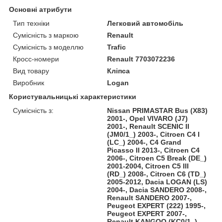
Основні атрибути
Тип техніки
Легковий автомобіль
Сумісність з маркою
Renault
Сумісність з моделлю
Trafic
Кросс-номери
Renault 7703072236
Вид товару
Кліпса
Виробник
Logan
Користувальницькі характеристики
Сумісність з:
Nissan PRIMASTAR Bus (X83)
2001-, Opel VIVARO (J7)
2001-, Renault SCENIC II
(JM0/1_) 2003-, Citroen C4 I
(LC_) 2004-, C4 Grand
Picasso II 2013-, Citroen C4
2006-, Citroen C5 Break (DE_)
2001-2004, Citroen C5 III
(RD_) 2008-, Citroen C6 (TD_)
2005-2012, Dacia LOGAN (LS)
2004-, Dacia SANDERO 2008-,
Renault SANDERO 2007-,
Peugeot EXPERT (222) 1995-,
Peugeot EXPERT 2007-,
Renault KANGOO (KC0/1_)