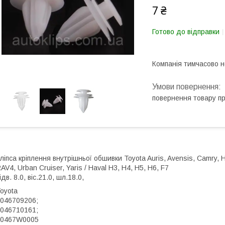
7 ₴
Готово до відправки
Компанія тимчасово 
повернення товару п
ліпса кріплення внутрішньої обшивки Toyota Auris, Avensis, Camry, Hig
AV4, Urban Cruiser, Yaris / Haval H3, H4, H5, H6, F7
ідв. 8.0, віс.21.0, шл.18.0,
oyota
046709206;
046710161;
90467W0005