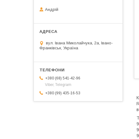
Андрій
вул. Івана Миколайчука, 2а, Івано-
Франківськ, Україна
+380 (68) 541-42-96
Viber, Telegram
+380 (99) 435-16-53
К
R
в
T
9
9