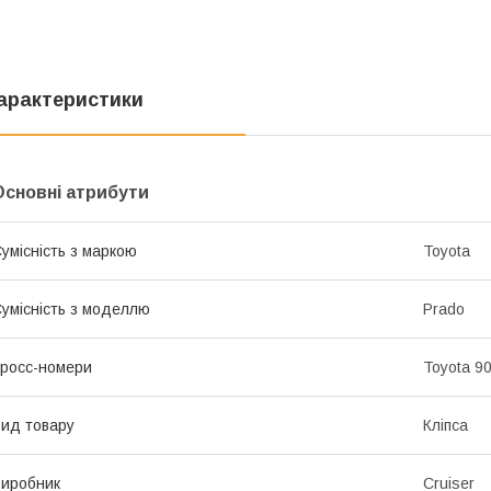
арактеристики
Основні атрибути
умісність з маркою
Toyota
умісність з моделлю
Prado
росс-номери
Toyota 9
ид товару
Кліпса
иробник
Cruiser