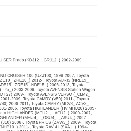
ISER Prado (KDJ12_, GRJ12_) 2002-2009
AND CRUISER 100 (UZJ100) 1998-2007, Toyota
ZE18_ ZRE18_) 2012-, Toyota AURIS (NRE15_
DE15_ ZRE15_ NDE15_) 2006-2013, Toyota
(T25_) 2003-2008, Toyota AVENSIS Station Wagon
DT27) 2009-, Toyota AVENSIS VERSO (_CLM2_
2001-2009, Toyota CAMRY (V50) 2011-, Toyota
40) 2006-2011, Toyota CAMRY (MCV3_ ACV3_
001-2006, Toyota HIGHLANDER (HV MHU28) 2005-
yota HIGHLANDER (MCU2_, _ACU2_) 2000-2007,
IGHLANDER (MHU4_, _GSU4_, _ASU4_) 2007-,
 (J10) 2008-, Toyota PRIUS (ZVW3_) 2009-, Toyota
(NHP10_) 2011-, Toyota RAV 4 I (SXA1_) 1994-