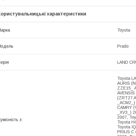
Користувальницькі характеристики
Марка
Toyota
Модель
Prado
ерія
LAND CRU
Toyota L
AURIS (N
ZZE15_ A
AVENSIS 
(ZRT27 A
_ACM2_) 
CAMRY (V
_XV3_) 2
2007, To
умісність з:
Toyota H
Toyota IQ
PRIUS C 