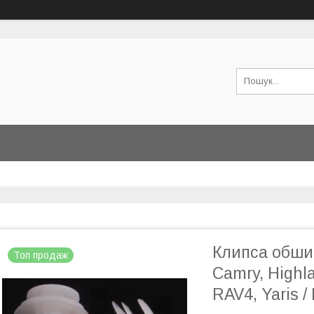
Клипса обшив
Топ продаж
Camry, Highla
RAV4, Yaris 